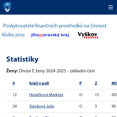
Poskytovatelé finančních prostředků na činnost
klubu jsou
Statistiky
Ženy:
Divize E ženy 2024-2025 - základní část
#
hráči v poli
P
Z
MI
12
Horáčková Markéta
O
15
45
24
Stávková Julie
O
3
90