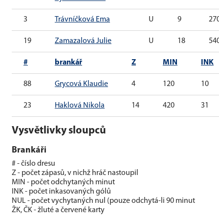
3
Trávníčková Ema
U
9
27
19
Zamazalová Julie
U
18
54
#
brankář
Z
MIN
INK
88
Grycová Klaudie
4
120
10
23
Haklová Nikola
14
420
31
Vysvětlivky sloupců
Brankáři
# - číslo dresu
Z - počet zápasů, v nichž hráč nastoupil
MIN - počet odchytaných minut
INK - počet inkasovaných gólů
NUL - počet vychytaných nul (pouze odchytá-li 90 minut
ŽK, ČK - žluté a červené karty