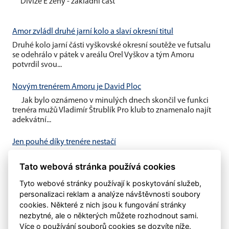
Divize E ženy - základní část
Amor zvládl druhé jarní kolo a slaví okresní titul
Druhé kolo jarní části vyškovské okresní soutěže ve futsalu
se odehrálo v pátek v areálu Orel Vyškov a tým Amoru
potvrdil svou...
Novým trenérem Amoru je David Ploc
Jak bylo oznámeno v minulých dnech skončil ve funkci
trenéra mužů Vladimír Štrublík Pro klub to znamenalo najít
adekvátní...
Jen pouhé díky trenére nestačí
V minulém týdnu byl oznámen konec trenéra Vladimíra
Tato webová stránka používá cookies
Štrublíka u našeho áčka Domníváme se, že pouhé
poděkování nestačí....
Tyto webové stránky používají k poskytování služeb,
personalizaci reklam a analýze návštěvnosti soubory
cookies. Některé z nich jsou k fungování stránky
nezbytné, ale o některých můžete rozhodnout sami.
Více o používání souborů cookies se dozvíte níže.