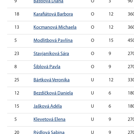
9
Bastlová Diana
O
3
90
18
Karafiátová Barbora
O
12
36
13
Kocmanová Michaela
O
12
36
5
Modlitbová Pavlína
O
15
45
23
Stavjaníková Sára
O
9
27
8
Šiblová Pavla
O
9
27
25
Bártková Veronika
U
12
33
12
Bezdíčková Daniela
U
6
18
15
Jašková Adéla
U
6
18
5
Klevetová Elena
U
9
27
20
Rýdlová Sabina
U
9
27