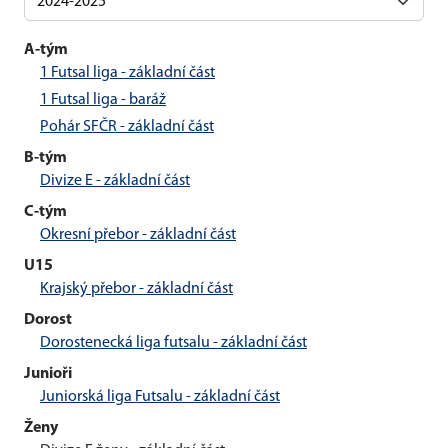
A-tým
1 Futsal liga - základní část
1 Futsal liga - baráž
Pohár SFČR - základní část
B-tým
Divize E - základní část
C-tým
Okresní přebor - základní část
U15
Krajský přebor - základní část
Dorost
Dorostenecká liga futsalu - základní část
Junioři
Juniorská liga Futsalu - základní část
Ženy